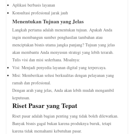
Aplikasi berbasis layanan
Konsultasi profesional jarak jauh
Menentukan Tujuan yang Jelas
Langkah pertama adalah menentukan tujuan. Apakah Anda
ingin membangun sumber penghasilan tambahan atau
menciptakan bisnis utama jangka panjang? Tujuan yang jelas
akan membantu Anda menyusun strategi yang lebih terarah.
Tulis visi dan misi sederhana. Misalnya:
Visi: Menjadi penyedia layanan digital yang terpercaya.
Misi: Memberikan solusi berkualitas dengan pelayanan yang
ramah dan profesional.
Dengan arah yang jelas, Anda akan lebih mudah mengambil
keputusan.
Riset Pasar yang Tepat
Riset pasar adalah bagian penting yang tidak boleh dilewatkan.
Banyak bisnis gagal bukan karena produknya buruk, tetapi
karena tidak memahami kebutuhan pasar.