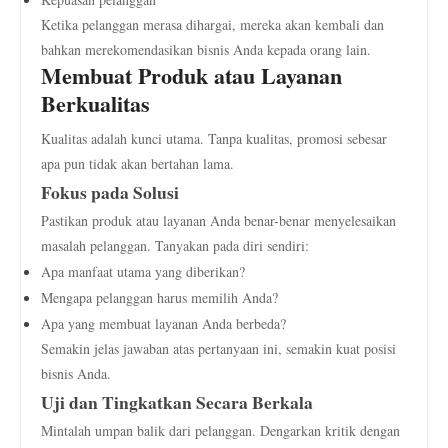
Ketika pelanggan merasa dihargai, mereka akan kembali dan
bahkan merekomendasikan bisnis Anda kepada orang lain.
Membuat Produk atau Layanan
Berkualitas
Kualitas adalah kunci utama. Tanpa kualitas, promosi sebesar
apa pun tidak akan bertahan lama.
Fokus pada Solusi
Pastikan produk atau layanan Anda benar-benar menyelesaikan
masalah pelanggan. Tanyakan pada diri sendiri:
Apa manfaat utama yang diberikan?
Mengapa pelanggan harus memilih Anda?
Apa yang membuat layanan Anda berbeda?
Semakin jelas jawaban atas pertanyaan ini, semakin kuat posisi
bisnis Anda.
Uji dan Tingkatkan Secara Berkala
Mintalah umpan balik dari pelanggan. Dengarkan kritik dengan