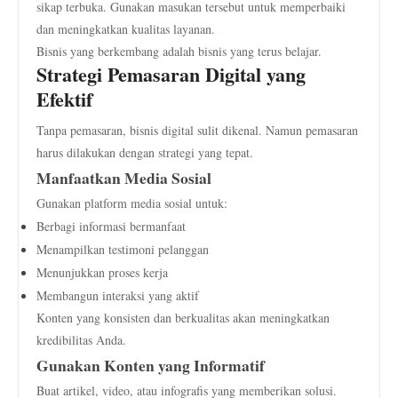
sikap terbuka. Gunakan masukan tersebut untuk memperbaiki
dan meningkatkan kualitas layanan.
Bisnis yang berkembang adalah bisnis yang terus belajar.
Strategi Pemasaran Digital yang
Efektif
Tanpa pemasaran, bisnis digital sulit dikenal. Namun pemasaran
harus dilakukan dengan strategi yang tepat.
Manfaatkan Media Sosial
Gunakan platform media sosial untuk:
Berbagi informasi bermanfaat
Menampilkan testimoni pelanggan
Menunjukkan proses kerja
Membangun interaksi yang aktif
Konten yang konsisten dan berkualitas akan meningkatkan
kredibilitas Anda.
Gunakan Konten yang Informatif
Buat artikel, video, atau infografis yang memberikan solusi.