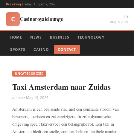
Breaking:
Friday, August 7, 2026
Fri
Casinoroyalelounge
C
Aug 7, 2026
HOME
NEWS
BUSINESS
TECHNOLOGY
SPORTS
CASINO
CONTACT
UNCATEGORIZED
Taxi Amsterdam naar Zuidas
admin • May 19, 2026
Amsterdam is een bruisende stad met een constante stroom van
bewoners, toeristen en zakenreizigers. In zo’n dynamische
omgeving speelt taxivervoer een belangrijke rol. Een taxi in
Amsterdam biedt een snelle, comfortabele en flexibele manier