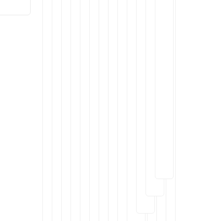
uu88
com
đăng
nhập
dn88
dh88
288T
X333
65A
788T