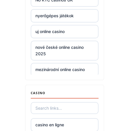
non
nyerőgépes játékok
gamstop
casinos
uj online casino
non
nové české online casino
gamstop
2025
casinos
mezinárodní online casino
non
gamstop
casinos
zahraniční casina s licencí pro
české hráče
CASINO
non
gamstop
No KYC casinos UK
casinos
No KYC casinos UK
casino en ligne
non