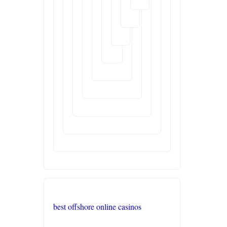
XXGG
999E
nk88.com
liên
minh
okwin
TR88
Trang
chủ
PHJOY
best offshore online casinos
tg88