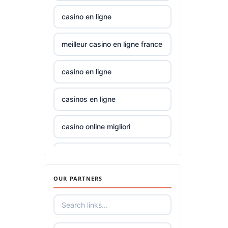
gamstop
TK88
casino en ligne
casinos
23wwin
meilleur casino en ligne france
non
gamstop
casinos
casino norge
casino en ligne
non
casino utan spelpaus
casinos en ligne
gamstop
casinos
casino utan spelpaus
casino online migliori
i9bet
lc88
online casinos UK
com
OUR PARTNERS
tr88
online casino
alo
789
32win
casino zonder cruks
Nederland
loto