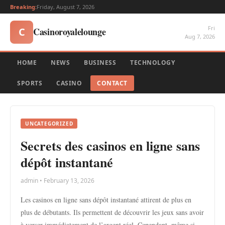
Breaking:
Friday, August 7, 2026
Fri
Casinoroyalelounge
C
Aug 7, 2026
HOME
NEWS
BUSINESS
TECHNOLOGY
SPORTS
CASINO
CONTACT
UNCATEGORIZED
Secrets des casinos en ligne sans
dépôt instantané
admin • February 13, 2026
Les casinos en ligne sans dépôt instantané attirent de plus en
plus de débutants. Ils permettent de découvrir les jeux sans avoir
à verser immédiatement de l’argent réel. Cependant, même si