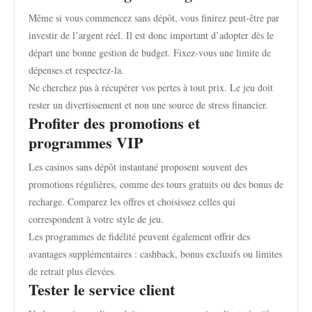
Même si vous commencez sans dépôt, vous finirez peut-être par
investir de l’argent réel. Il est donc important d’adopter dès le
départ une bonne gestion de budget. Fixez-vous une limite de
dépenses et respectez-la.
Ne cherchez pas à récupérer vos pertes à tout prix. Le jeu doit
rester un divertissement et non une source de stress financier.
Profiter des promotions et
programmes VIP
Les casinos sans dépôt instantané proposent souvent des
promotions régulières, comme des tours gratuits ou des bonus de
recharge. Comparez les offres et choisissez celles qui
correspondent à votre style de jeu.
Les programmes de fidélité peuvent également offrir des
avantages supplémentaires : cashback, bonus exclusifs ou limites
de retrait plus élevées.
Tester le service client