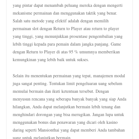
yang pintar dapat menambah peluang mereka dengan mengerti
mekanisme permainan dan menggunakan taktik yang benar.
Salah satu metode yang efektif adalah dengan memilih
permainan slot dengan Return to Player atau return to player
yang tinggi, yang menunjukkan prosentase pengembalian yang
lebih tinggi kepada para pemain dalam jangka panjang. Game
dengan Return to Player di atas 95 % umumnya memberikan
kemungkinan yang lebih baik untuk sukses.
Selain itu menentukan permainan yang tepat, manajemen modal
juga sangat penting. Tentukan limit pengeluaran uang sebelum
memulai bermain dan ikuti ketentuan tersebut. Dengan
menyusun rencana yang seberapa banyak banyak yang siap Anda
hilangkan, Anda dapat melanjutkan bermain lebih tenang dan
menghindari dorongan yang bisa merugikan. Jangan lupa untuk
menggunakan bonus dan penawaran yang dicari oleh kasino
daring seperti Mansionthai yang dapat memberi Anda tambahan
uang untuk melanjutkan bermain.