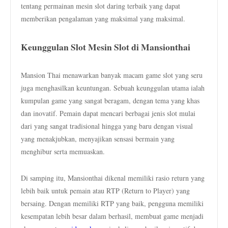
tentang permainan mesin slot daring terbaik yang dapat
memberikan pengalaman yang maksimal yang maksimal.
Keunggulan Slot Mesin Slot di Mansionthai
Mansion Thai menawarkan banyak macam game slot yang seru
juga menghasilkan keuntungan. Sebuah keunggulan utama ialah
kumpulan game yang sangat beragam, dengan tema yang khas
dan inovatif. Pemain dapat mencari berbagai jenis slot mulai
dari yang sangat tradisional hingga yang baru dengan visual
yang menakjubkan, menyajikan sensasi bermain yang
menghibur serta memuaskan.
Di samping itu, Mansionthai dikenal memiliki rasio return yang
lebih baik untuk pemain atau RTP (Return to Player) yang
bersaing. Dengan memiliki RTP yang baik, pengguna memiliki
kesempatan lebih besar dalam berhasil, membuat game menjadi