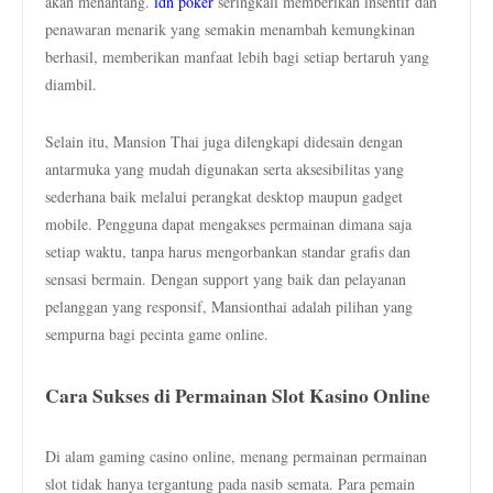
akan menantang.
idn poker
seringkali memberikan insentif dan
penawaran menarik yang semakin menambah kemungkinan
berhasil, memberikan manfaat lebih bagi setiap bertaruh yang
diambil.
Selain itu, Mansion Thai juga dilengkapi didesain dengan
antarmuka yang mudah digunakan serta aksesibilitas yang
sederhana baik melalui perangkat desktop maupun gadget
mobile. Pengguna dapat mengakses permainan dimana saja
setiap waktu, tanpa harus mengorbankan standar grafis dan
sensasi bermain. Dengan support yang baik dan pelayanan
pelanggan yang responsif, Mansionthai adalah pilihan yang
sempurna bagi pecinta game online.
Cara Sukses di Permainan Slot Kasino Online
Di alam gaming casino online, menang permainan permainan
slot tidak hanya tergantung pada nasib semata. Para pemain