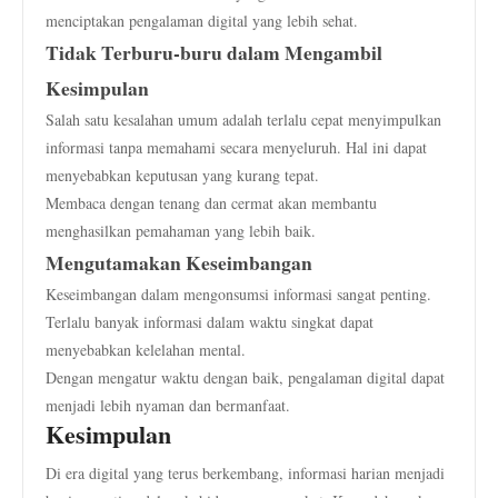
menciptakan pengalaman digital yang lebih sehat.
Tidak Terburu-buru dalam Mengambil
Kesimpulan
Salah satu kesalahan umum adalah terlalu cepat menyimpulkan
informasi tanpa memahami secara menyeluruh. Hal ini dapat
menyebabkan keputusan yang kurang tepat.
Membaca dengan tenang dan cermat akan membantu
menghasilkan pemahaman yang lebih baik.
Mengutamakan Keseimbangan
Keseimbangan dalam mengonsumsi informasi sangat penting.
Terlalu banyak informasi dalam waktu singkat dapat
menyebabkan kelelahan mental.
Dengan mengatur waktu dengan baik, pengalaman digital dapat
menjadi lebih nyaman dan bermanfaat.
Kesimpulan
Di era digital yang terus berkembang, informasi harian menjadi