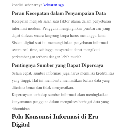
kondisi sebenarnya.
keluaran sgp
Peran Kecepatan dalam Penyampaian Data
Kecepatan menjadi salah satu faktor utama dalam penyebaran
informasi modern. Pengguna menginginkan pembaruan yang
dapat diakses secara langsung tanpa harus menunggu lama.
Sistem digital saat ini memungkinkan penyebaran informasi
secara real-time, sehingga masyarakat dapat mengikuti
perkembangan terbaru dengan lebih mudah.
Pentingnya Sumber yang Dapat Dipercaya
Selain cepat, sumber informasi juga harus memiliki kredibilitas
yang tinggi. Hal ini membantu memastikan bahwa data yang
diterima benar dan tidak menyesatkan.
Kepercayaan terhadap sumber informasi akan meningkatkan
kenyamanan pengguna dalam mengakses berbagai data yang
dibutuhkan.
Pola Konsumsi Informasi di Era
Digital