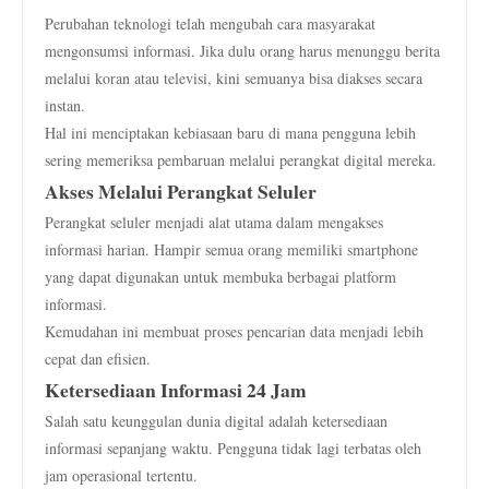
Perubahan teknologi telah mengubah cara masyarakat
mengonsumsi informasi. Jika dulu orang harus menunggu berita
melalui koran atau televisi, kini semuanya bisa diakses secara
instan.
Hal ini menciptakan kebiasaan baru di mana pengguna lebih
sering memeriksa pembaruan melalui perangkat digital mereka.
Akses Melalui Perangkat Seluler
Perangkat seluler menjadi alat utama dalam mengakses
informasi harian. Hampir semua orang memiliki smartphone
yang dapat digunakan untuk membuka berbagai platform
informasi.
Kemudahan ini membuat proses pencarian data menjadi lebih
cepat dan efisien.
Ketersediaan Informasi 24 Jam
Salah satu keunggulan dunia digital adalah ketersediaan
informasi sepanjang waktu. Pengguna tidak lagi terbatas oleh
jam operasional tertentu.