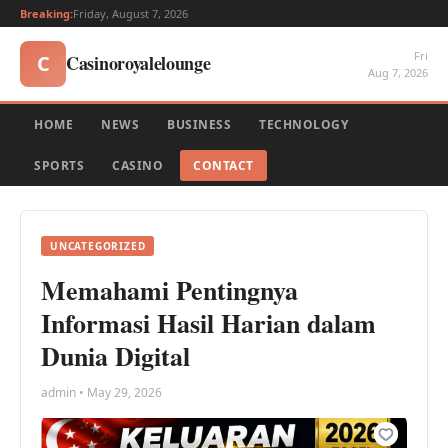
Breaking:
Friday, August 7, 2026
Fri
Casinoroyalelounge
C
Aug 7, 2026
HOME
NEWS
BUSINESS
TECHNOLOGY
SPORTS
CASINO
CONTACT
UNCATEGORIZED
Memahami Pentingnya
Informasi Hasil Harian dalam
Dunia Digital
admin • May 29, 2026