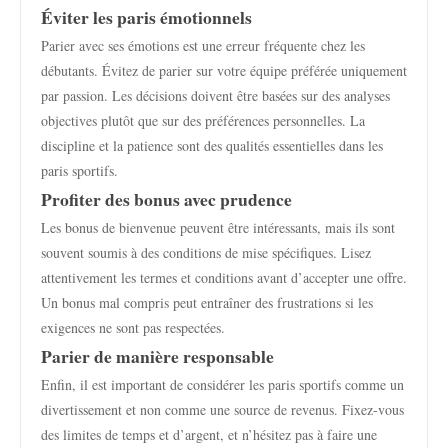
Éviter les paris émotionnels
Parier avec ses émotions est une erreur fréquente chez les
débutants. Évitez de parier sur votre équipe préférée uniquement
par passion. Les décisions doivent être basées sur des analyses
objectives plutôt que sur des préférences personnelles. La
discipline et la patience sont des qualités essentielles dans les
paris sportifs.
Profiter des bonus avec prudence
Les bonus de bienvenue peuvent être intéressants, mais ils sont
souvent soumis à des conditions de mise spécifiques. Lisez
attentivement les termes et conditions avant d’accepter une offre.
Un bonus mal compris peut entraîner des frustrations si les
exigences ne sont pas respectées.
Parier de manière responsable
Enfin, il est important de considérer les paris sportifs comme un
divertissement et non comme une source de revenus. Fixez-vous
des limites de temps et d’argent, et n’hésitez pas à faire une