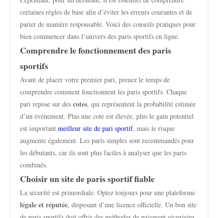
certaines règles de base afin d’éviter les erreurs courantes et de
parier de manière responsable. Voici des conseils pratiques pour
bien commencer dans l’univers des paris sportifs en ligne.
Comprendre le fonctionnement des paris
sportifs
Avant de placer votre premier pari, prenez le temps de
comprendre comment fonctionnent les paris sportifs. Chaque
cotes
pari repose sur des
, qui représentent la probabilité estimée
d’un événement. Plus une cote est élevée, plus le gain potentiel
est important
meilleur site de pari sportif
, mais le risque
augmente également. Les paris simples sont recommandés pour
les débutants, car ils sont plus faciles à analyser que les paris
combinés.
Choisir un site de paris sportif fiable
La sécurité est primordiale. Optez toujours pour une plateforme
légale et réputée
, disposant d’une licence officielle. Un bon site
de paris sportifs doit offrir des méthodes de paiement sécurisées,