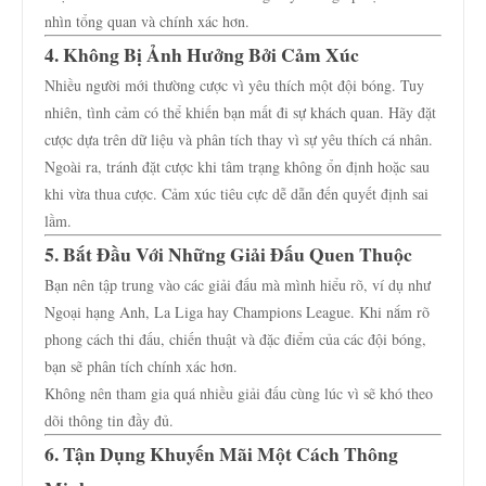
nhìn tổng quan và chính xác hơn.
4. Không Bị Ảnh Hưởng Bởi Cảm Xúc
Nhiều người mới thường cược vì yêu thích một đội bóng. Tuy
nhiên, tình cảm có thể khiến bạn mất đi sự khách quan. Hãy đặt
cược dựa trên dữ liệu và phân tích thay vì sự yêu thích cá nhân.
Ngoài ra, tránh đặt cược khi tâm trạng không ổn định hoặc sau
khi vừa thua cược. Cảm xúc tiêu cực dễ dẫn đến quyết định sai
lầm.
5. Bắt Đầu Với Những Giải Đấu Quen Thuộc
Bạn nên tập trung vào các giải đấu mà mình hiểu rõ, ví dụ như
Ngoại hạng Anh, La Liga hay Champions League. Khi nắm rõ
phong cách thi đấu, chiến thuật và đặc điểm của các đội bóng,
bạn sẽ phân tích chính xác hơn.
Không nên tham gia quá nhiều giải đấu cùng lúc vì sẽ khó theo
dõi thông tin đầy đủ.
6. Tận Dụng Khuyến Mãi Một Cách Thông