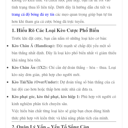
tình trạng thua lỗ liên tiếp. Dưới đây là hướng dẫn chi tiết và
trang cá độ bóng đá uy tín
các mẹo quan trọng giúp bạn tự tin
hơn khi tham gia cá cược bóng đá trực tuyến.
1. Hiểu Rõ Các Loại Kèo Cược Phổ Biến
Trước khi đặt cược, bạn cần nắm rõ những loại kèo cơ bản:
Kèo Châu Á (Handicap):
Đội mạnh sẽ chấp đội yếu một số
bàn thắng nhất định. Đây là loại kèo phổ biến nhất vì giảm thiểu
khả năng hòa tiền.
Kèo Châu Âu (1X2):
Chỉ cần dự đoán thắng – hòa – thua. Loại
kèo này đơn giản, phù hợp cho người mới.
Kèo Tài/Xỉu (Over/Under):
Dự đoán tổng số bàn thắng của cả
hai đội cao hơn hoặc thấp hơn mức nhà cái đưa ra.
Kèo phạt góc, kèo thẻ phạt, kèo hiệp 1:
Phù hợp với người có
kinh nghiệm phân tích chuyên sâu.
Việc hiểu bản chất từng loại kèo sẽ giúp bạn chọn đúng hình
thức phù hợp với kiến thức và khả năng phân tích của mình.
2. Quản Lý Vốn – Yếu Tố Sống Còn