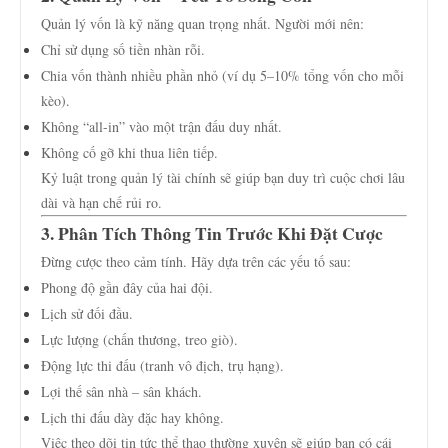
Quản lý vốn là kỹ năng quan trọng nhất. Người mới nên:
Chỉ sử dụng số tiền nhàn rỗi.
Chia vốn thành nhiều phần nhỏ (ví dụ 5–10% tổng vốn cho mỗi
kèo).
Không “all-in” vào một trận đấu duy nhất.
Không cố gỡ khi thua liên tiếp.
Kỷ luật trong quản lý tài chính sẽ giúp bạn duy trì cuộc chơi lâu
dài và hạn chế rủi ro.
3. Phân Tích Thông Tin Trước Khi Đặt Cược
Đừng cược theo cảm tính. Hãy dựa trên các yếu tố sau:
Phong độ gần đây của hai đội.
Lịch sử đối đầu.
Lực lượng (chấn thương, treo giò).
Động lực thi đấu (tranh vô địch, trụ hạng).
Lợi thế sân nhà – sân khách.
Lịch thi đấu dày đặc hay không.
Việc theo dõi tin tức thể thao thường xuyên sẽ giúp bạn có cái