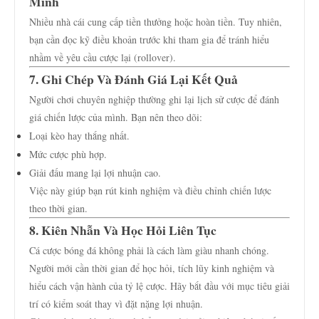
Minh
Nhiều nhà cái cung cấp tiền thưởng hoặc hoàn tiền. Tuy nhiên,
bạn cần đọc kỹ điều khoản trước khi tham gia để tránh hiểu
nhầm về yêu cầu cược lại (rollover).
7. Ghi Chép Và Đánh Giá Lại Kết Quả
Người chơi chuyên nghiệp thường ghi lại lịch sử cược để đánh
giá chiến lược của mình. Bạn nên theo dõi:
Loại kèo hay thắng nhất.
Mức cược phù hợp.
Giải đấu mang lại lợi nhuận cao.
Việc này giúp bạn rút kinh nghiệm và điều chỉnh chiến lược
theo thời gian.
8. Kiên Nhẫn Và Học Hỏi Liên Tục
Cá cược bóng đá không phải là cách làm giàu nhanh chóng.
Người mới cần thời gian để học hỏi, tích lũy kinh nghiệm và
hiểu cách vận hành của tỷ lệ cược. Hãy bắt đầu với mục tiêu giải
trí có kiểm soát thay vì đặt nặng lợi nhuận.