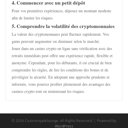
4. Commencer avec un petit dépôt
Pour vos premières expériences, déposez un montant modeste
afin de limiter les risques.
5. Comprendre la volatilité des cryptomonnaies
La valeur des cryptomonnaies peut fluctuer rapidement. Vos
gains peuvent augmenter ou diminuer selon le marché.
Jouer dans un casino crypto en ligne sans vérification avec des
retraits immédiats peut offrir une expérience rapide, flexible et
anonyme. Cependant, pour les débutants, il est crucial de bien
comprendre les règles, de lire les conditions des bonus et de
privilégier la sécurité. En adoptant une approche prudente et
informée, vous pourrez profiter pleinement des avantages des
casinos crypto tout en minimisant les risques.
© 2026 Casinoroyalelounge. All Rights Reserved. | Powered by
WordPress