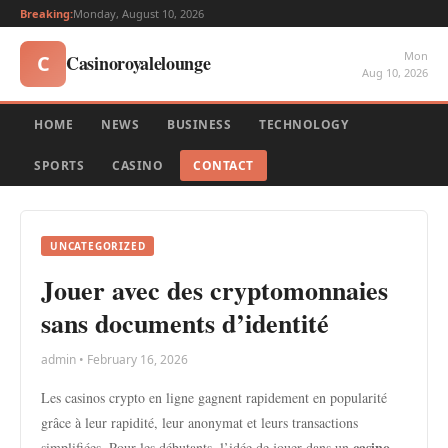
Breaking:
Monday, August 10, 2026
Mon
Casinoroyalelounge
C
Aug 10, 2026
HOME
NEWS
BUSINESS
TECHNOLOGY
SPORTS
CASINO
CONTACT
UNCATEGORIZED
Jouer avec des cryptomonnaies
sans documents d’identité
admin • February 16, 2026
Les casinos crypto en ligne gagnent rapidement en popularité
grâce à leur rapidité, leur anonymat et leurs transactions
casino
simplifiées. Pour les débutants, l’idée de jouer dans un