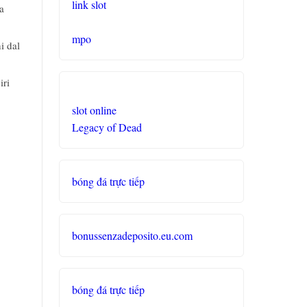
link slot
la
mpo
i dal
iri
slot online
Legacy of Dead
bóng đá trực tiếp
bonussenzadeposito.eu.com
bóng đá trực tiếp