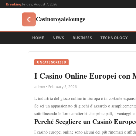
Breaking:
Friday, August 7, 2026
Casinoroyalelounge
C
HOME
NEWS
BUSINESS
TECHNOLOGY
UNCATEGORIZED
I Casino Online Europei con 
admin • February 5, 2026
L’industria del gioco online in Europa è in costante espans
Se sei un appassionato di giochi d’azzardo o semplicemente 
sottolineando le loro caratteristiche principali, i vantaggi e
Perché Scegliere un Casinò Europe
I casinò europei online sono alcuni dei più rinomati e affida