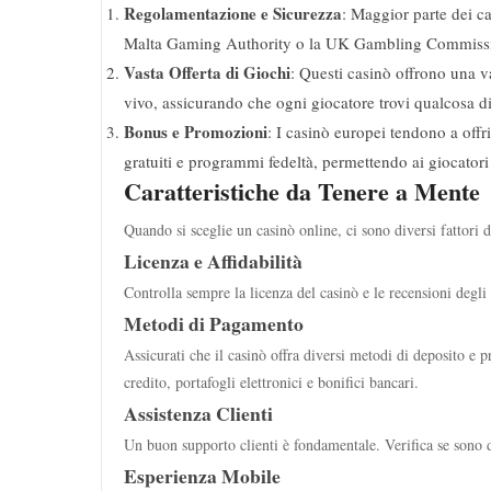
Regolamentazione e Sicurezza
: Maggior parte dei ca
Malta Gaming Authority o la UK Gambling Commission
Vasta Offerta di Giochi
: Questi casinò offrono una va
vivo, assicurando che ogni giocatore trovi qualcosa di 
Bonus e Promozioni
: I casinò europei tendono a off
gratuiti e programmi fedeltà, permettendo ai giocatori
Caratteristiche da Tenere a Mente
Quando si sceglie un casinò online, ci sono diversi fattori 
Licenza e Affidabilità
Controlla sempre la licenza del casinò e le recensioni degli 
Metodi di Pagamento
Assicurati che il casinò offra diversi metodi di deposito e
credito, portafogli elettronici e bonifici bancari.
Assistenza Clienti
Un buon supporto clienti è fondamentale. Verifica se sono di
Esperienza Mobile