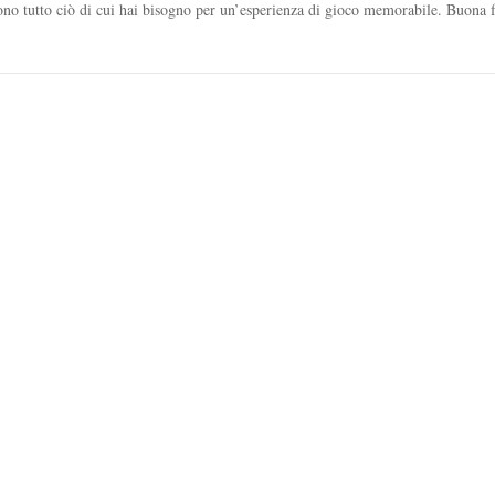
frono tutto ciò di cui hai bisogno per un’esperienza di gioco memorabile. Buona 