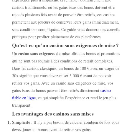
casinos traditionnels, où les gains issus des bonus doivent être
rejoués plusieurs fois avant de pouvoir être retirés, ces casinos
permettent aux joueurs de conserver leurs gains immédiatement,
sans conditions compliquées. Ce guide vous donnera des conseils
pratiques pour profiter pleinement de ces plateformes.
Qu’est-ce qu’un casino sans exigences de mise ?
casino sans exigences de mise
Un
offre des bonus et promotions
qui ne sont pas soumis à des conditions de retrait complexes.
Dans les casinos classiques, un bonus de 100 € avec un wager de
30x signifie que vous devez miser 3 000 € avant de pouvoir
retirer vos gains. Avec un casino sans exigences de mise, vos
gains issus du bonus peuvent être retirés directement
casino
fiable en ligne
, ce qui simplifie l’expérience et rend le jeu plus
transparent.
Les avantages des casinos sans mises
Simplicité
: Il n’y a pas besoin de calculer combien de fois vous
devez jouer un bonus avant de retirer vos gains.