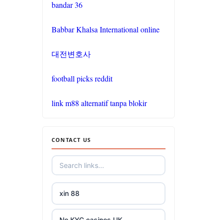
bandar 36
go8
Babbar Khalsa International online
non
대전변호사
gamstop
casinos
football picks reddit
non
link m88 alternatif tanpa blokir
gamstop
casinos
CONTACT US
non
gamstop
casinos
xin 88
non
gamstop
casinos
No KYC casinos UK