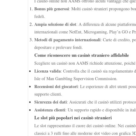
I casinò online non AAMS offrono alcuni vantaggi che quell
Bonus più generosi
: Molti casinò stranieri propongono bon
fedeli.
Ampia selezione di slot
: A differenza di alcune piattaform
internazionali come NetEnt, Microgaming, Play’n GO e Pr
Metodi di pagamento internazionali
: Carte di credito, p
depositare e prelevare fondi.
Come riconoscere un casinò straniero affidabile
Scegliere un casinò non AAMS richiede attenzione, poiché non
Licenza valida
: Controlla che il casinò sia regolamenta
Isle of Man Gambling Supervision Commission.
Recensioni dei giocatori
: Le esperienze di altri utenti poss
supporto clienti.
Sicurezza dei dati
: Assicurati che il casinò utilizzi protoc
Assistenza clienti
: Un supporto rapido e disponibile in itali
Le slot più popolari nei casinò stranieri
Le slot rappresentano il cuore dei casinò online. Nei cas
classici a 3 rulli fino alle moderne slot video con grafica 