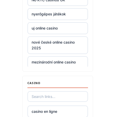
non
nyerőgépes játékok
gamstop
casinos
uj online casino
non
nové české online casino
gamstop
2025
casinos
mezinárodní online casino
non
gamstop
casinos
zahraniční casina s licencí pro
české hráče
CASINO
non
gamstop
No KYC casinos UK
casinos
No KYC casinos UK
casino en ligne
non