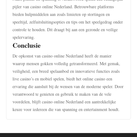
pijler van casino online Nederland. Betrouwbare platforms
bieden hulpmiddelen aan zoals limieten op stortingen en
speeltijd, zelfuitsluitingsopties en tips om het speelgedrag onder
controle te houden. Dit draagt bij aan een gezonde en veilige
spelervaring.
Conclusie
De opkomst van casino online Nederland heeft de manier
waarop mensen gokken volledig getransformeerd. Met gemak,
veiligheid, een breed spelaanbod en innovatieve functies zoals
live casino’s en mobiel spelen, biedt het online casino een
ervaring die aansluit bij de wensen van de moderne speler. Door
verantwoord te genieten en gebruik te maken van de vele
voordelen, blijft casino online Nederland een aantrekkelijke
keuze voor iedereen die van spanning en entertainment houdt.