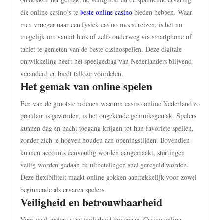
die online casino’s te
beste online casino
bieden hebben. Waar
men vroeger naar een fysiek casino moest reizen, is het nu
mogelijk om vanuit huis of zelfs onderweg via smartphone of
tablet te genieten van de beste casinospellen. Deze digitale
ontwikkeling heeft het speelgedrag van Nederlanders blijvend
veranderd en biedt talloze voordelen.
Het gemak van online spelen
Een van de grootste redenen waarom casino online Nederland zo
populair is geworden, is het ongekende gebruiksgemak. Spelers
kunnen dag en nacht toegang krijgen tot hun favoriete spellen,
zonder zich te hoeven houden aan openingstijden. Bovendien
kunnen accounts eenvoudig worden aangemaakt, stortingen
veilig worden gedaan en uitbetalingen snel geregeld worden.
Deze flexibiliteit maakt online gokken aantrekkelijk voor zowel
beginnende als ervaren spelers.
Veiligheid en betrouwbaarheid
Voor veel spelers staat veiligheid bovenaan. Casino online