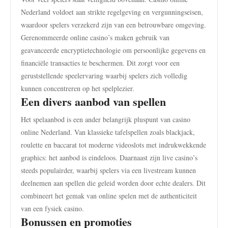
Nederland voldoet aan strikte regelgeving en vergunningseisen,
waardoor spelers verzekerd zijn van een betrouwbare omgeving.
Gerenommeerde online casino’s maken gebruik van
geavanceerde encryptietechnologie om persoonlijke gegevens en
financiële transacties te beschermen. Dit zorgt voor een
geruststellende speelervaring waarbij spelers zich volledig
kunnen concentreren op het spelplezier.
Een divers aanbod van spellen
Het spelaanbod is een ander belangrijk pluspunt van casino
online Nederland. Van klassieke tafelspellen zoals blackjack,
roulette en baccarat tot moderne videoslots met indrukwekkende
graphics: het aanbod is eindeloos. Daarnaast zijn live casino’s
steeds populairder, waarbij spelers via een livestream kunnen
deelnemen aan spellen die geleid worden door echte dealers. Dit
combineert het gemak van online spelen met de authenticiteit
van een fysiek casino.
Bonussen en promoties