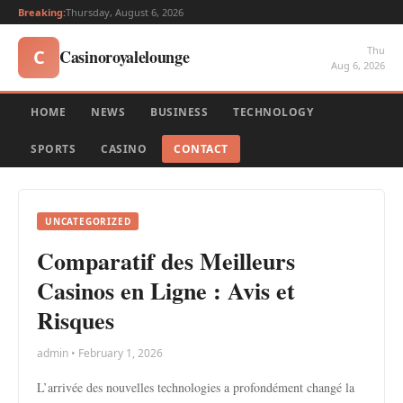
Breaking:
Thursday, August 6, 2026
Thu
Casinoroyalelounge
C
Aug 6, 2026
HOME
NEWS
BUSINESS
TECHNOLOGY
SPORTS
CASINO
CONTACT
UNCATEGORIZED
Comparatif des Meilleurs
Casinos en Ligne : Avis et
Risques
admin • February 1, 2026
L’arrivée des nouvelles technologies a profondément changé la