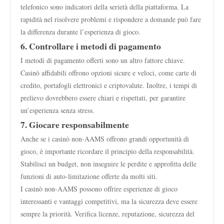
telefonico sono indicatori della serietà della piattaforma. La
rapidità nel risolvere problemi e rispondere a domande può fare
la differenza durante l’esperienza di gioco.
6. Controllare i metodi di pagamento
I metodi di pagamento offerti sono un altro fattore chiave.
Casinò affidabili offrono opzioni sicure e veloci, come carte di
credito, portafogli elettronici e criptovalute. Inoltre, i tempi di
prelievo dovrebbero essere chiari e rispettati, per garantire
un’esperienza senza stress.
7. Giocare responsabilmente
Anche se i casinò non-AAMS offrono grandi opportunità di
gioco, è importante ricordare il principio della responsabilità.
Stabilisci un budget, non inseguire le perdite e approfitta delle
funzioni di auto-limitazione offerte da molti siti.
I casinò non-AAMS possono offrire esperienze di gioco
interessanti e vantaggi competitivi, ma la sicurezza deve essere
sempre la priorità. Verifica licenze, reputazione, sicurezza del