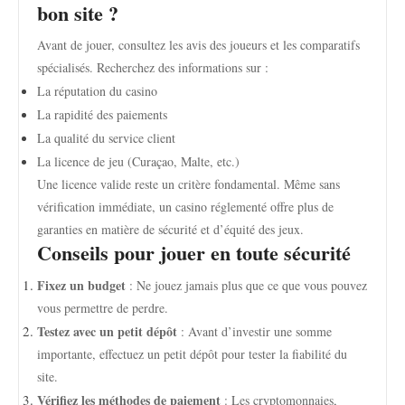
bon site ?
Avant de jouer, consultez les avis des joueurs et les comparatifs
spécialisés. Recherchez des informations sur :
La réputation du casino
La rapidité des paiements
La qualité du service client
La licence de jeu (Curaçao, Malte, etc.)
Une licence valide reste un critère fondamental. Même sans
vérification immédiate, un casino réglementé offre plus de
garanties en matière de sécurité et d’équité des jeux.
Conseils pour jouer en toute sécurité
Fixez un budget
: Ne jouez jamais plus que ce que vous pouvez
vous permettre de perdre.
Testez avec un petit dépôt
: Avant d’investir une somme
importante, effectuez un petit dépôt pour tester la fiabilité du
site.
Vérifiez les méthodes de paiement
: Les cryptomonnaies,