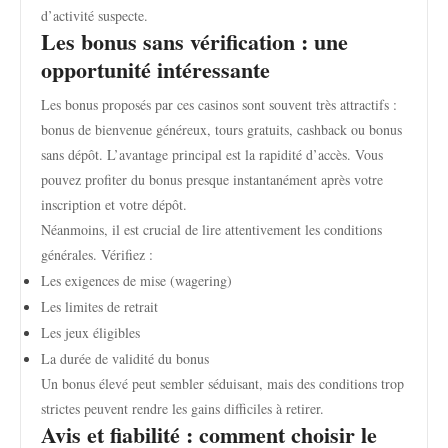
d’activité suspecte.
Les bonus sans vérification : une
opportunité intéressante
Les bonus proposés par ces casinos sont souvent très attractifs :
bonus de bienvenue généreux, tours gratuits, cashback ou bonus
sans dépôt. L’avantage principal est la rapidité d’accès. Vous
pouvez profiter du bonus presque instantanément après votre
inscription et votre dépôt.
Néanmoins, il est crucial de lire attentivement les conditions
générales. Vérifiez :
Les exigences de mise (wagering)
Les limites de retrait
Les jeux éligibles
La durée de validité du bonus
Un bonus élevé peut sembler séduisant, mais des conditions trop
strictes peuvent rendre les gains difficiles à retirer.
Avis et fiabilité : comment choisir le