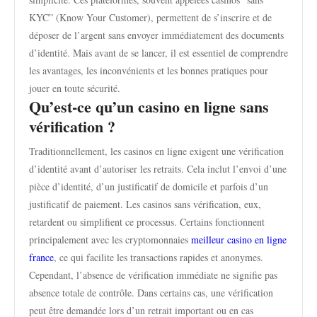
KYC” (Know Your Customer), permettent de s’inscrire et de
déposer de l’argent sans envoyer immédiatement des documents
d’identité. Mais avant de se lancer, il est essentiel de comprendre
les avantages, les inconvénients et les bonnes pratiques pour
jouer en toute sécurité.
Qu’est-ce qu’un casino en ligne sans
vérification ?
Traditionnellement, les casinos en ligne exigent une vérification
d’identité avant d’autoriser les retraits. Cela inclut l’envoi d’une
pièce d’identité, d’un justificatif de domicile et parfois d’un
justificatif de paiement. Les casinos sans vérification, eux,
retardent ou simplifient ce processus. Certains fonctionnent
principalement avec les cryptomonnaies
meilleur casino en ligne
france
, ce qui facilite les transactions rapides et anonymes.
Cependant, l’absence de vérification immédiate ne signifie pas
absence totale de contrôle. Dans certains cas, une vérification
peut être demandée lors d’un retrait important ou en cas