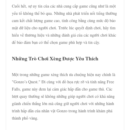
Cuối hết, sự uy tín của các nhà cung cấp game cũng như là một
yếu tố không thể bỏ qua. Những nhà phát triển nổi tiếng thường
cam kết chất lượng game cao, tính công bằng cùng mức độ bảo
mật dữ liệu cho người chơi. Trước lúc quyết định chơi, hãy tìm
hiểu về thương hiệu và những đánh giá của các người chơi khác
để bảo đảm bạn có thể chọn game phù hợp và tin cậy.
Những Trò Chơi Xèng Được Yêu Thích
Một trong những game xèng thích ưa chuộng hiện nay chính là
"Gonzo’s Quest." Đi cùng với đồ họa rực rỡ và tính năng Free
Falls, game này đem lại cảm giác hấp dẫn cho game thủ. Các
lượt quay thưởng sẽ không những giúp người chơi có khả năng
giành chiến thắng lớn mà cũng giữ người chơi với những hành
trình hấp dẫn của nhân vật Gonzo trong hành trình khám phá
thành phố vàng.