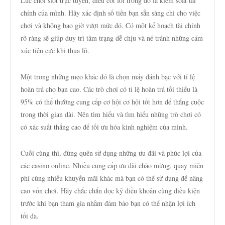
Lúc chơi slot trực tuyến, điều cốt lõi trong đó là kiểm soát tài
chính của mình. Hãy xác định số tiền bạn sẵn sàng chi cho việc
chơi và không bao giờ vượt mức đó. Có một kế hoạch tài chính
rõ ràng sẽ giúp duy trì tâm trạng dễ chịu và né tránh những cảm
xúc tiêu cực khi thua lỗ.
Một trong những mẹo khác đó là chọn máy đánh bạc với tỉ lệ
hoàn trả cho bạn cao. Các trò chơi có tỉ lệ hoàn trả tối thiểu là
95% có thể thường cung cấp cơ hội cơ hội tốt hơn để thắng cuộc
trong thời gian dài. Nên tìm hiểu và tìm hiểu những trò chơi có
có xác suất thắng cao để tối ưu hóa kinh nghiệm của mình.
Cuối cùng thì, đừng quên sử dụng những ưu đãi và phúc lợi của
các casino online. Nhiều cung cấp ưu đãi chào mừng, quay miễn
phí cùng nhiều khuyến mãi khác mà bạn có thể sử dụng để nâng
cao vốn chơi. Hãy chắc chắn đọc kỹ điều khoản cùng điều kiện
trước khi bạn tham gia nhằm đảm bảo bạn có thể nhận lợi ích
tối đa.