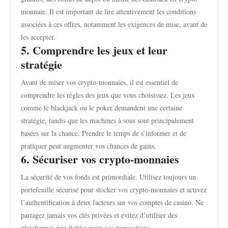
monnaie. Il est important de lire attentivement les conditions
associées à ces offres, notamment les exigences de mise, avant de
les accepter.
5. Comprendre les jeux et leur
stratégie
Avant de miser vos crypto-monnaies, il est essentiel de
comprendre les règles des jeux que vous choisissez. Les jeux
comme le blackjack ou le poker demandent une certaine
stratégie, tandis que les machines à sous sont principalement
basées sur la chance. Prendre le temps de s’informer et de
pratiquer peut augmenter vos chances de gains.
6. Sécuriser vos crypto-monnaies
La sécurité de vos fonds est primordiale. Utilisez toujours un
portefeuille sécurisé pour stocker vos crypto-monnaies et activez
l’authentification à deux facteurs sur vos comptes de casino. Ne
partagez jamais vos clés privées et évitez d’utiliser des
plateformes non fiables pour vos transactions.