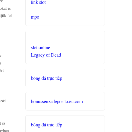
ek
link slot
okat is
jük fel
mpo
slot online
Legacy of Dead
k
z
ért
bóng đá trực tiếp
zási
bonussenzadeposito.eu.com
l és
bóng đá trực tiếp
ányban