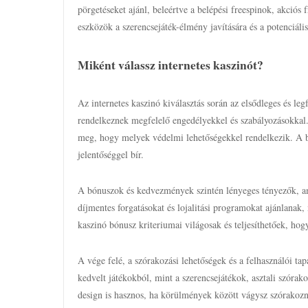
pörgetéseket ajánl, beleértve a belépési freespinok, akci
eszközök a szerencsejáték-élmény javítására és a potenciáli
Miként válassz internetes kaszinót?
Az internetes kaszinó kiválasztás során az elsődleges és l
rendelkeznek megfelelő engedélyekkel és szabályozásokkal.
meg, hogy melyek védelmi lehetőségekkel rendelkezik. A b
jelentőséggel bír.
A bónuszok és kedvezmények szintén lényeges tényezők, ami
díjmentes forgatásokat és lojalitási programokat ajánlanak
kaszinó bónusz kriteriumai világosak és teljesíthetőek, hog
A vége felé, a szórakozási lehetőségek és a felhasználói tap
kedvelt játékokból, mint a szerencsejátékok, asztali szórak
design is hasznos, ha körülmények között vágysz szórakozn