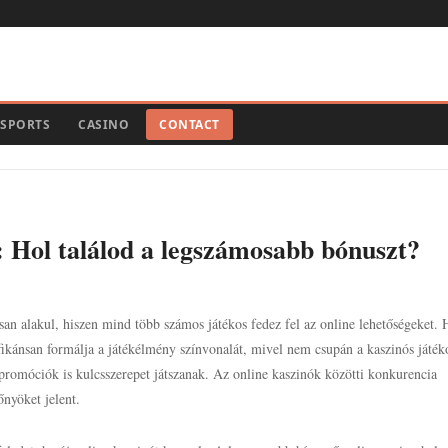
SPORTS
CASINO
CONTACT
: Hol találod a legszámosabb bónuszt?
an alakul, hiszen mind több számos játékos fedez fel az online lehetőségeket.
ifikánsan formálja a játékélmény színvonalát, mivel nem csupán a kaszinós játék
romóciók is kulcsszerepet játszanak. Az online kaszinók közötti konkurencia
őnyöket jelent.