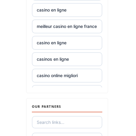
gamstop
TK88
casino en ligne
casinos
23wwin
meilleur casino en ligne france
non
gamstop
casinos
casino norge
casino en ligne
non
casino utan spelpaus
casinos en ligne
gamstop
casinos
casino utan spelpaus
casino online migliori
i9bet
lc88
online casinos UK
com
OUR PARTNERS
tr88
online casino
alo
789
32win
casino zonder cruks
Nederland
loto