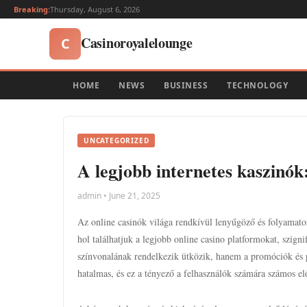
Breaking:
Thursday, August 6, 2026
Casinoroyalelounge
C
HOME
NEWS
BUSINESS
TECHNOLOGY
UNCATEGORIZED
A legjobb internetes kaszinók
admin • June 21, 2025
Az online casinók világa rendkívül lenyűgöző és folyamatos
hol találhatjuk a legjobb online casino platformokat, szign
színvonalának rendelkezik ütközik, hanem a promóciók és p
hatalmas, és ez a tényező a felhasználók számára számos el