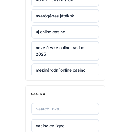
non
nyerőgépes játékok
gamstop
casinos
uj online casino
non
nové české online casino
gamstop
2025
casinos
mezinárodní online casino
non
gamstop
casinos
zahraniční casina s licencí pro
české hráče
CASINO
non
gamstop
No KYC casinos UK
casinos
No KYC casinos UK
casino en ligne
non