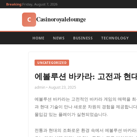
Breaking:
Friday, August 7, 2026
Casinoroyalelounge
C
HOME
NEWS
BUSINESS
TECHNOLOGY
UNCATEGORIZED
에볼루션 바카라: 고전과 현
admin • August 23, 2025
에볼루션 바카라는 고전적인 바카라 게임의 매력을 최
과 현대 기술이 만나 새로운 차원의 경험을 제공합니다
몰입감 있는 플레이가 실현되었습니다.
전통과 현대의 조화로운 환경 속에서 에볼루션 바카라