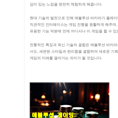
감이 있는 느낌을 완전히 체험하게 해줍니다.
현대 기술의 발전으로 인해 에볼루션 바카라가 플레
직관적인 인터페이스는 게임 진행을 원활하게 해주며,
유용한 기능 덕분에 언제 어디서나 이 게임을 할 수 있
전통적인 특징과 최신 기술의 결합은 에볼루션 바카라
서도, 세련된 스타일과 편리함을 결합하여 새로운 기
게임의 미래를 열어가는 의미가 될 것입니다.