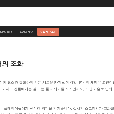
SPORTS
CASINO
CONTACT
대의 조화
신의 요소와 결합하여 만든 새로운 카지노 게임입니다. 이 게임은 고전적
. 카지노 팬들에게는 잘 아는 룰과 재미를 지키면서도, 최신 기술로 인해
는 플레이어들에게 신기한 경험을 안겨줍니다. 실시간 스트리밍과 고화질