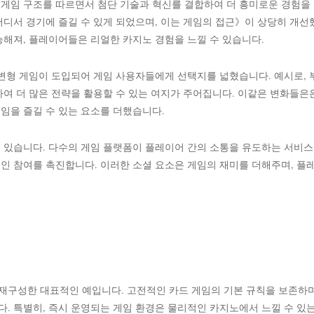
 게임 구조를 따르면서 첨단 기술과 혁신를 결합하여 더 흥미로운 경험을
어디서 경기에 즐길 수 있게 되었으며, 이는 게임의 접근》이 상당히 개
능해져, 플레이어들은 리얼한 카지노 경험을 느낄 수 있습니다.
 변형 게임이 도입되어 게임 사용자들에게 선택지를 넓혔습니다. 예시로, 
하여 더 많은 전략을 활용할 수 있는 여지가 주어집니다. 이같은 변화들은
임을 즐길 수 있는 요소를 더했습니다.
 있습니다. 다수의 게임 플랫폼이 플레이어 간의 소통을 유도하는 서비스
인 참여를 촉진합니다. 이러한 소셜 요소은 게임의 재미를 더해주며, 플
재구성한 대표적인 예입니다. 고전적인 카드 게임의 기본 규칙을 보존하며
. 특별히, 즉시 운영되는 게임 환경은 물리적인 카지노에서 느낄 수 있