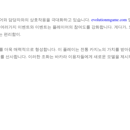
이어와 담당자와의 상호작용을 극대화하고 있습니다.
evolutionmgame.com
 여러가지 이벤트와 이벤트는 플레이어의 참여도를 강화합니다. 게다가,
는 편리함이.
를 더욱 매력적으로 형성합니다. 이 플레이는 전통 카지노의 가치를 받
회를 선사합니다. 이러한 조화는 바카라 이용자들에게 새로운 모델을 제시