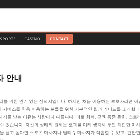
SPORTS
CASINO
CONTACT
자 안내
리를 위한 인기 있는 선택지입니다. 하지만 처음 이용하는 초보자라면 어
지 서비스를 처음 이용하는 분들을 위한 기본적인 팁과 가이드를 소개합니
사지를 받는 이유는 사람마다 다릅니다. 피로 회복, 근육 통증 완화, 스트
 수 있습니다. 자신의 상태와 원하는 효과를 미리 생각해 두면 적합한 마
장을 풀고 싶다면 스포츠 마사지나 딥티슈 마사지가 적합할 수 있고, 편안한