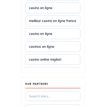
gamstop
TK88
casino en ligne
casinos
23wwin
meilleur casino en ligne france
non
gamstop
casinos
casino norge
casino en ligne
non
casino utan spelpaus
casinos en ligne
gamstop
casinos
casino utan spelpaus
casino online migliori
i9bet
lc88
online casinos UK
com
OUR PARTNERS
tr88
online casino
alo
789
32win
casino zonder cruks
Nederland
loto