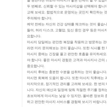
을 원한다면 아로마 마사지가 좋은 선택이 될 수 있습
두 번째로, 신뢰할 수 있는 마사지샵을 선택해야 합니다
교해 보세요. 합법적으로 운영되는 곳인지 확인하는 것
주의해야 합니다.
예약 전에는 자신의 건강 상태를 체크하는 것이 좋습니
들어, 허리 디스크, 고혈압, 임신 중인 경우 등은 마
요합니다.
마사지 당일에는 편안한 복장을 착용하고 방문하는 것
라면 미리 문의해보는 것이 좋습니다. 또한 식사를 한
마사지 중에는 긴장을 풀고 편안한 호흡을 유지하세요
야 합니다. 좋은 마사지 경험은 고객과 마사지사 간의
중요합니다.
마사지 후에는 충분한 수분을 섭취하는 것이 좋습니다
마시면 회복에 도움이 됩니다. 또한 마사지 직후에는 
마지막으로, 정기적인 관리를 고려해 보세요. 한 번의 
니다. 자신의 예산과 일정에 맞춰 적절한 주기를 정하
초보자에게 마사지는 낯설 수 있지만, 올바른 정보와 
하고 편안한 마사지 서비스를 경험해 보시기 바랍니다