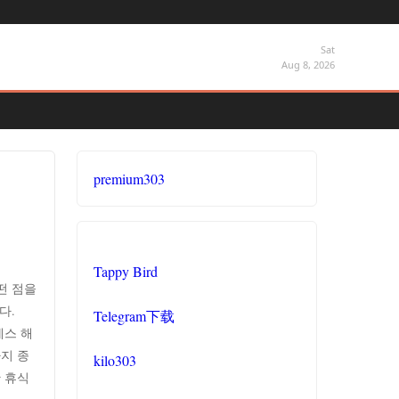
Sat
Aug 8, 2026
premium303
Tappy Bird
떤 점을
다.
Telegram下载
레스 해
사지 종
kilo303
 휴식