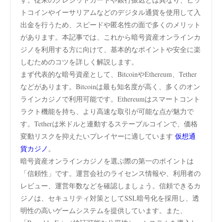
トコインやイーサリアムなどのデジタル通貨を使用して入
出金を行うため、スピードや匿名性の面で多くのメリット
があります。本記事では、これから暗号資産オンラインカ
ジノを利用する方に向けて、基本的なポイントや安全に楽
しむためのコツを詳しく解説します。
まず代表的な暗号資産として、
Bitcoin
や
Ethereum
、
Tether
などがあります。Bitcoinは最も知名度が高く、多くのオン
ラインカジノで利用可能です。Ethereumはスマートコント
ラクト機能を持ち、より高速な取引が可能な点が魅力で
す。Tetherは米ドルと連動するステーブルコインで、価格
変動リスクを抑えたいプレイヤーに適しています
仮想通
貨カジノ
。
暗号資産オンラインカジノを選ぶ際の第一のポイントは
「信頼性」です。運営会社のライセンス情報や、利用者の
レビュー、運営年数などを確認しましょう。信頼できるカ
ジノは、セキュリティ対策としてSSL暗号化を採用し、透
明性の高いゲームシステムを提供しています。また、