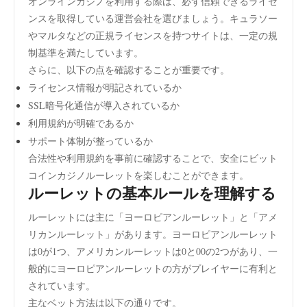
オンラインカジノを利用する際は、必ず信頼できるライセ
ンスを取得している運営会社を選びましょう。キュラソー
やマルタなどの正規ライセンスを持つサイトは、一定の規
制基準を満たしています。
さらに、以下の点を確認することが重要です。
ライセンス情報が明記されているか
SSL暗号化通信が導入されているか
利用規約が明確であるか
サポート体制が整っているか
合法性や利用規約を事前に確認することで、安全にビット
コインカジノルーレットを楽しむことができます。
ルーレットの基本ルールを理解する
ルーレットには主に「ヨーロピアンルーレット」と「アメ
リカンルーレット」があります。ヨーロピアンルーレット
は0が1つ、アメリカンルーレットは0と00の2つがあり、一
般的にヨーロピアンルーレットの方がプレイヤーに有利と
されています。
主なベット方法は以下の通りです。