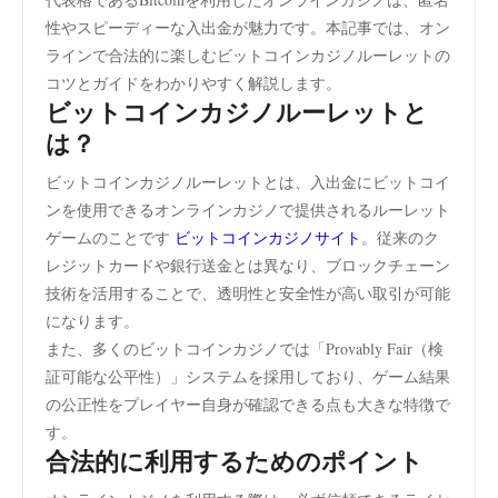
性やスピーディーな入出金が魅力です。本記事では、オン
ラインで合法的に楽しむビットコインカジノルーレットの
コツとガイドをわかりやすく解説します。
ビットコインカジノルーレットと
は？
ビットコインカジノルーレットとは、入出金にビットコイ
ンを使用できるオンラインカジノで提供されるルーレット
ゲームのことです
ビットコインカジノサイト
。従来のク
レジットカードや銀行送金とは異なり、ブロックチェーン
技術を活用することで、透明性と安全性が高い取引が可能
になります。
また、多くのビットコインカジノでは「Provably Fair（検
証可能な公平性）」システムを採用しており、ゲーム結果
の公正性をプレイヤー自身が確認できる点も大きな特徴で
す。
合法的に利用するためのポイント