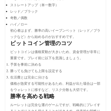
ストレートアップ（単一数字）
レッド／ブラック
奇数／偶数
ハイ／ロー
初心者はまず、勝率の高いイーブンベット（レッド／ブラ
ックなど）から始めるのがおすすめです。
ビットコイン管理のコツ
ビットコインは価格変動が大きいため、資金管理が非常に
重要です。プレイ前に以下を意識しましょう。
予算を事前に決める
勝っても負けても上限を設定する
生活費とは完全に分ける
価格が急変する可能性があるため、利益が出た場合は一部
をウォレットに移すなど、リスク分散も大切です。
勝率を高める戦略
ルーレットは完全な運のゲームですが、戦略的にプレイす
ることでリスクを抑えることができます。代表的な戦略に