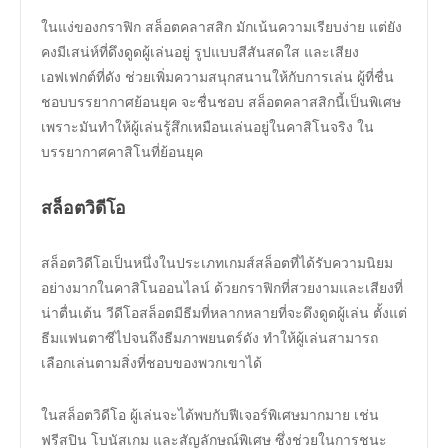
ในแง่ของกราฟิก สล็อตคลาสสิก มักเน้นความเรียบง่าย แต่ยัง
คงมีเสน่ห์ที่ดึงดูดผู้เล่นอยู่ รูปแบบสีสันสดใส และเสียง
เอฟเฟกต์ที่ดัง ช่วยเพิ่มความสนุกสนานให้กับการเล่น ผู้ที่ชื่น
ชอบบรรยากาศย้อนยุค จะชื่นชอบ สล็อตคลาสสิกนี้เป็นพิเศษ
เพราะมันทำให้ผู้เล่นรู้สึกเหมือนเล่นอยู่ในคาสิโนจริง ใน
บรรยากาศคาสิโนที่ย้อนยุค
สล็อตวิดีโอ
สล็อตวิดีโอเป็นหนึ่งในประเภทเกมส์สล็อตที่ได้รับความนิยม
อย่างมากในคาสิโนออนไลน์ ด้วยกราฟิกที่สวยงามและเสียงที่
น่าตื่นเต้น วีดีโอสล็อตมีธีมที่หลากหลายที่จะดึงดูดผู้เล่น ตั้งแต่
ธีมแฟนตาซีไปจนถึงธีมภาพยนตร์ดัง ทำให้ผู้เล่นสามารถ
เลือกเล่นตามสิ่งที่ชอบของพวกเขาได้
ในสล็อตวิดีโอ ผู้เล่นจะได้พบกับฟีเจอร์พิเศษมากมาย เช่น
ฟรีสปิน โบนัสเกม และสัญลักษณ์พิเศษ ซึ่งช่วยในการชนะ