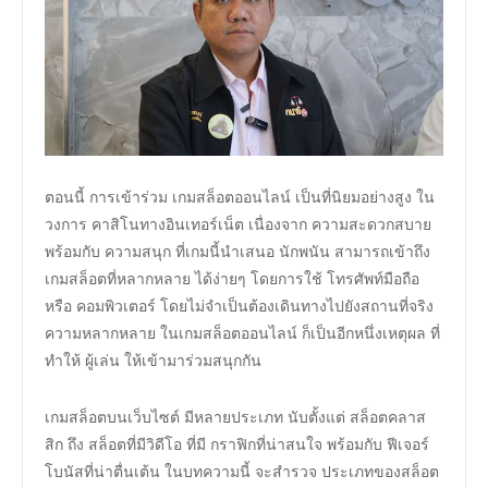
ตอนนี้ การเข้าร่วม เกมสล็อตออนไลน์ เป็นที่นิยมอย่างสูง ใน
วงการ คาสิโนทางอินเทอร์เน็ต เนื่องจาก ความสะดวกสบาย
พร้อมกับ ความสนุก ที่เกมนี้นำเสนอ นักพนัน สามารถเข้าถึง
เกมสล็อตที่หลากหลาย ได้ง่ายๆ โดยการใช้ โทรศัพท์มือถือ
หรือ คอมพิวเตอร์ โดยไม่จำเป็นต้องเดินทางไปยังสถานที่จริง
ความหลากหลาย ในเกมสล็อตออนไลน์ ก็เป็นอีกหนึ่งเหตุผล ที่
ทำให้ ผู้เล่น ให้เข้ามาร่วมสนุกกัน
เกมสล็อตบนเว็บไซต์ มีหลายประเภท นับตั้งแต่ สล็อตคลาส
สิก ถึง สล็อตที่มีวิดีโอ ที่มี กราฟิกที่น่าสนใจ พร้อมกับ ฟีเจอร์
โบนัสที่น่าตื่นเต้น ในบทความนี้ จะสำรวจ ประเภทของสล็อต