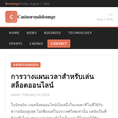
Breaking:
Friday, August 7, 2026
Fri
Casinoroyalelounge
C
Aug 7, 2026
HOME
NEWS
BUSINESS
TECHNOLOGY
SPORTS
CASINO
CONTACT
UNCATEGORIZED
การวางแผนเวลาสำหรับเล่น
สล็อตออนไลน์
admin • February 14, 2026
ในปัจจุบัน เกมสล็อตออนไลน์เป็นหนึ่งในเกมคาสิโนที่ได้รับ
ความนิยมสูงสุด ไม่เพียงแต่ในประเทศไทยเท่านั้น แต่ยังเป็นที่
นิยมทั่วโลก เพราะเล่นง่าย เข้าใจเร็ว และมีโอกาสได้รับ