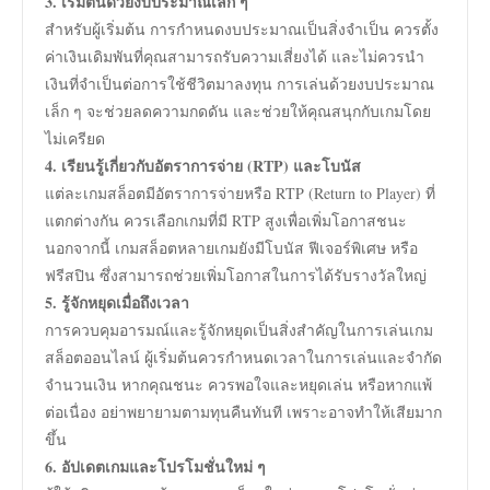
3. เริ่มต้นด้วยงบประมาณเล็ก ๆ
สำหรับผู้เริ่มต้น การกำหนดงบประมาณเป็นสิ่งจำเป็น ควรตั้ง
ค่าเงินเดิมพันที่คุณสามารถรับความเสี่ยงได้ และไม่ควรนำ
เงินที่จำเป็นต่อการใช้ชีวิตมาลงทุน การเล่นด้วยงบประมาณ
เล็ก ๆ จะช่วยลดความกดดัน และช่วยให้คุณสนุกกับเกมโดย
ไม่เครียด
4. เรียนรู้เกี่ยวกับอัตราการจ่าย (RTP) และโบนัส
แต่ละเกมสล็อตมีอัตราการจ่ายหรือ RTP (Return to Player) ที่
แตกต่างกัน ควรเลือกเกมที่มี RTP สูงเพื่อเพิ่มโอกาสชนะ
นอกจากนี้ เกมสล็อตหลายเกมยังมีโบนัส ฟีเจอร์พิเศษ หรือ
ฟรีสปิน ซึ่งสามารถช่วยเพิ่มโอกาสในการได้รับรางวัลใหญ่
5. รู้จักหยุดเมื่อถึงเวลา
การควบคุมอารมณ์และรู้จักหยุดเป็นสิ่งสำคัญในการเล่นเกม
สล็อตออนไลน์ ผู้เริ่มต้นควรกำหนดเวลาในการเล่นและจำกัด
จำนวนเงิน หากคุณชนะ ควรพอใจและหยุดเล่น หรือหากแพ้
ต่อเนื่อง อย่าพยายามตามทุนคืนทันที เพราะอาจทำให้เสียมาก
ขึ้น
6. อัปเดตเกมและโปรโมชั่นใหม่ ๆ